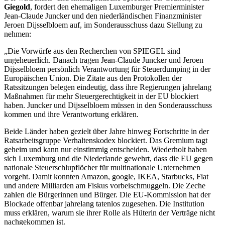
Giegold
, fordert den ehemaligen Luxemburger Premierminister
Jean-Claude Juncker und den niederländischen Finanzminister
Jeroen Dijsselbloem auf, im Sonderausschuss dazu Stellung zu
nehmen:
„Die Vorwürfe aus den Recherchen von SPIEGEL sind
ungeheuerlich. Danach tragen Jean-Claude Juncker und Jeroen
Dijsselbloem persönlich Verantwortung für Steuerdumping in der
Europäischen Union. Die Zitate aus den Protokollen der
Ratssitzungen belegen eindeutig, dass ihre Regierungen jahrelang
Maßnahmen für mehr Steuergerechtigkeit in der EU blockiert
haben. Juncker und Dijsselbloem müssen in den Sonderausschuss
kommen und ihre Verantwortung erklären.
Beide Länder haben gezielt über Jahre hinweg Fortschritte in der
Ratsarbeitsgruppe Verhaltenskodex blockiert. Das Gremium tagt
geheim und kann nur einstimmig entscheiden. Wiederholt haben
sich Luxemburg und die Niederlande gewehrt, dass die EU gegen
nationale Steuerschlupflöcher für multinationale Unternehmen
vorgeht. Damit konnten Amazon, google, IKEA, Starbucks, Fiat
und andere Milliarden am Fiskus vorbeischmuggeln. Die Zeche
zahlen die Bürgerinnen und Bürger. Die EU-Kommission hat der
Blockade offenbar jahrelang tatenlos zugesehen. Die Institution
muss erklären, warum sie ihrer Rolle als Hüterin der Verträge nicht
nachgekommen ist.