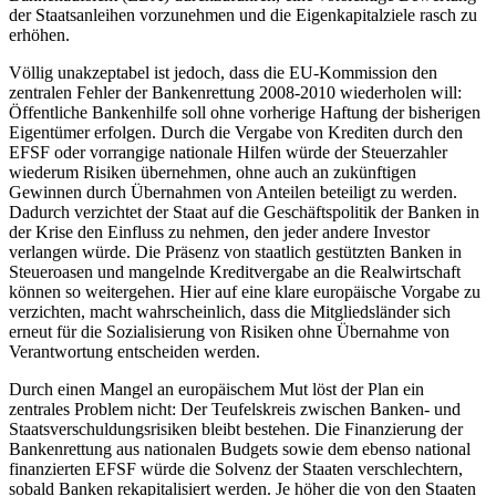
der Staatsanleihen vorzunehmen und die Eigenkapitalziele rasch zu
erhöhen.
Völlig unakzeptabel ist jedoch, dass die EU-Kommission den
zentralen Fehler der Bankenrettung 2008-2010 wiederholen will:
Öffentliche Bankenhilfe soll ohne vorherige Haftung der bisherigen
Eigentümer erfolgen. Durch die Vergabe von Krediten durch den
EFSF oder vorrangige nationale Hilfen würde der Steuerzahler
wiederum Risiken übernehmen, ohne auch an zukünftigen
Gewinnen durch Übernahmen von Anteilen beteiligt zu werden.
Dadurch verzichtet der Staat auf die Geschäftspolitik der Banken in
der Krise den Einfluss zu nehmen, den jeder andere Investor
verlangen würde. Die Präsenz von staatlich gestützten Banken in
Steueroasen und mangelnde Kreditvergabe an die Realwirtschaft
können so weitergehen. Hier auf eine klare europäische Vorgabe zu
verzichten, macht wahrscheinlich, dass die Mitgliedsländer sich
erneut für die Sozialisierung von Risiken ohne Übernahme von
Verantwortung entscheiden werden.
Durch einen Mangel an europäischem Mut löst der Plan ein
zentrales Problem nicht: Der Teufelskreis zwischen Banken- und
Staatsverschuldungsrisiken bleibt bestehen. Die Finanzierung der
Bankenrettung aus nationalen Budgets sowie dem ebenso national
finanzierten EFSF würde die Solvenz der Staaten verschlechtern,
sobald Banken rekapitalisiert werden. Je höher die von den Staaten