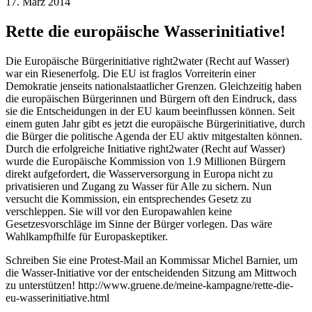
17. März 2014
Rette die europäische Wasserinitiative!
Die Europäische Bürgerinitiative right2water (Recht auf Wasser)
war ein Riesenerfolg. Die EU ist fraglos Vorreiterin einer
Demokratie jenseits nationalstaatlicher Grenzen. Gleichzeitig haben
die europäischen Bürgerinnen und Bürgern oft den Eindruck, dass
sie die Entscheidungen in der EU kaum beeinflussen können. Seit
einem guten Jahr gibt es jetzt die europäische Bürgerinitiative, durch
die Bürger die politische Agenda der EU aktiv mitgestalten können.
Durch die erfolgreiche Initiative right2water (Recht auf Wasser)
wurde die Europäische Kommission von 1.9 Millionen Bürgern
direkt aufgefordert, die Wasserversorgung in Europa nicht zu
privatisieren und Zugang zu Wasser für Alle zu sichern. Nun
versucht die Kommission, ein entsprechendes Gesetz zu
verschleppen. Sie will vor den Europawahlen keine
Gesetzesvorschläge im Sinne der Bürger vorlegen. Das wäre
Wahlkampfhilfe für Europaskeptiker.
Schreiben Sie eine Protest-Mail an Kommissar Michel Barnier, um
die Wasser-Initiative vor der entscheidenden Sitzung am Mittwoch
zu unterstützen! http://www.gruene.de/meine-kampagne/rette-die-
eu-wasserinitiative.html