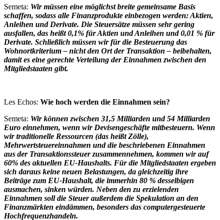
Semeta:
Wir müssen eine möglichst breite gemeinsame Basis
schaffen, sodass alle Finanzprodukte einbezogen werden: Aktien,
Anleihen und Derivate. Die Steuersätze müssen sehr gering
ausfallen, das heißt 0,1% für Aktien und Anleihen und 0,01 % für
Derivate. Schließlich müssen wir für die Besteuerung das
Wohnortkriterium – nicht den Ort der Transaktion – beibehalten,
damit es eine gerechte Verteilung der Einnahmen zwischen den
Mitgliedstaaten gibt.
Les Echos:
Wie hoch werden die Einnahmen sein?
Semeta:
Wir können zwischen 31,5 Milliarden und 54 Milliarden
Euro einnehmen, wenn wir Devisengeschäfte mitbesteuern. Wenn
wir traditionelle Ressourcen (das heißt Zölle),
Mehrwertsteuereinnahmen und die beschriebenen Einnahmen
aus der Transaktionssteuer zusammennehmen, kommen wir auf
60% des aktuellen EU-Haushalts. Für die Mitgliedstaaten ergeben
sich daraus keine neuen Belastungen, da gleichzeitig ihre
Beiträge zum EU-Haushalt, die immerhin 80 % desselbigen
ausmachen, sinken würden. Neben den zu erzielenden
Einnahmen soll die Steuer außerdem die Spekulation an den
Finanzmärkten eindämmen, besonders das computergesteuerte
Hochfrequenzhandeln.