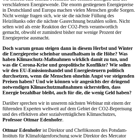
verschlafenen Energiewende. Die enorm gestiegenen Energiepreise
in Deutschland und Europa machen vielen Menschen große Sorgen.
Nicht wenige fragen sich, wie sie die nächste Füllung des
Heizöltanks oder die nächste Gasrechnung bezahlen sollen. Nicht
selten wird als erste Reaktion der CO2-Preis verantwortlich
gemacht, obwohl er zumindest bisher nur wenige Prozent der
Energiepreise ausmacht.
Doch warum genau steigen dann in diesem Herbst und Winter
die Energiepreise scheinbar unaufhaltsam in die Höhe? Was
haben Klimaschutz-Maßnahmen wirklich damit zu tun, und
was die Corona-Krise und geopolitische Konflikte? Wie sollen
wir den EU-Emissionshandel und Energiesteuern politisch
durchsetzen, wenn die Menschen ohnehin Angst vor steigenden
Preisen haben? Und wie können wir angesichts der dringend
notwendigen Klimaschutzmaßnahmen sicherstellen, dass
Energie bezahlbar bleibt, auch für die, die wenig Geld haben?
Darüber sprechen wir in unserem nächsten Webinar mit einem der
führenden Experten weltweit auf dem Gebiet der CO2-Bepreisung
und des effektiven aber sozialverträglichen Klimaschutzes,
Professor Ottmar Edenhofer
.
Ottmar Edenhofer
ist Direktor und Chefökonom des Potsdam-
Instituts für Klimafolgenforschung sowie Direktor des Mercator