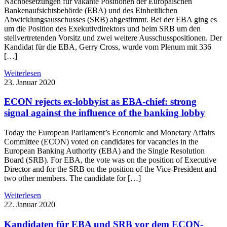
Nachbesetzungen für vakante Positionen der Europäischen
Bankenaufsichtsbehörde (EBA) und des Einheitlichen
Abwicklungsausschusses (SRB) abgestimmt. Bei der EBA ging es
um die Position des Exekutivdirektors und beim SRB um den
stellvertretenden Vorsitz und zwei weitere Ausschusspositionen. Der
Kandidat für die EBA, Gerry Cross, wurde vom Plenum mit 336
[…]
Weiterlesen
23. Januar 2020
ECON rejects ex-lobbyist as EBA-chief: strong
signal against the influence of the banking lobby
Today the European Parliament’s Economic and Monetary Affairs
Committee (ECON) voted on candidates for vacancies in the
European Banking Authority (EBA) and the Single Resolution
Board (SRB). For EBA, the vote was on the position of Executive
Director and for the SRB on the position of the Vice-President and
two other members. The candidate for […]
Weiterlesen
22. Januar 2020
Kandidaten für EBA und SRB vor dem ECON-