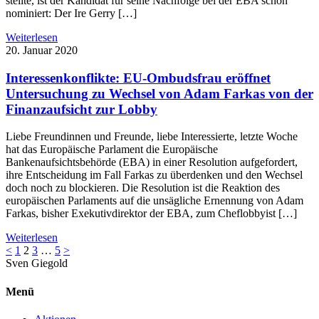
stellte, ist der Kandidat für seine Nachfolge bei der EBA schon
nominiert: Der Ire Gerry […]
Weiterlesen
20. Januar 2020
Interessenkonflikte: EU-Ombudsfrau eröffnet
Untersuchung zu Wechsel von Adam Farkas von der
Finanzaufsicht zur Lobby
Liebe Freundinnen und Freunde, liebe Interessierte, letzte Woche
hat das Europäische Parlament die Europäische
Bankenaufsichtsbehörde (EBA) in einer Resolution aufgefordert,
ihre Entscheidung im Fall Farkas zu überdenken und den Wechsel
doch noch zu blockieren. Die Resolution ist die Reaktion des
europäischen Parlaments auf die unsägliche Ernennung von Adam
Farkas, bisher Exekutivdirektor der EBA, zum Cheflobbyist […]
Weiterlesen
<
1
2
3
…
5
>
Sven
Giegold
Menü