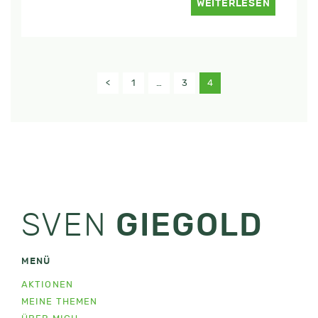
WEITERLESEN
<
1
…
3
4
SVEN
GIEGOLD
MENÜ
AKTIONEN
MEINE THEMEN