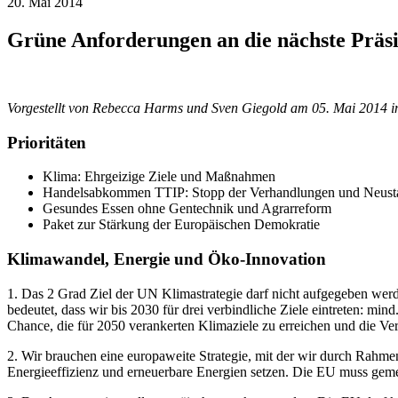
20. Mai 2014
Grüne Anforderungen an die nächste Präs
Vorgestellt von Rebecca Harms und Sven Giegold am 05. Mai 2014 in
Prioritäten
Klima: Ehrgeizige Ziele und Maßnahmen
Handelsabkommen TTIP: Stopp der Verhandlungen und Neusta
Gesundes Essen ohne Gentechnik und Agrarreform
Paket zur Stärkung der Europäischen Demokratie
Klimawandel, Energie und Öko-Innovation
1. Das 2 Grad Ziel der UN Klimastrategie darf nicht aufgegeben wer
bedeutet, dass wir bis 2030 für drei verbindliche Ziele eintreten:
Chance, die für 2050 verankerten Klimaziele zu erreichen und die Ve
2. Wir brauchen eine europaweite Strategie, mit der wir durch Ra
Energieeffizienz und erneuerbare Energien setzen. Die EU muss geme