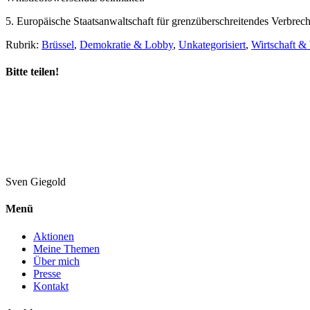
5. Europäische Staatsanwaltschaft für grenzüberschreitendes Verbr
Rubrik:
Brüssel
,
Demokratie & Lobby
,
Unkategorisiert
,
Wirtschaft 
Bitte teilen!
Sven
Giegold
Menü
Aktionen
Meine Themen
Über mich
Presse
Kontakt