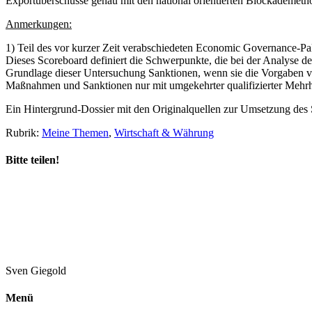
Exportüberschüsse genau mit den national orientierten Blockademethode
Anmerkungen:
1) Teil des vor kurzer Zeit verabschiedeten Economic Governance-Pake
Dieses Scoreboard definiert die Schwerpunkte, die bei der Analyse d
Grundlage dieser Untersuchung Sanktionen, wenn sie die Vorgaben
Maßnahmen und Sanktionen nur mit umgekehrter qualifizierter Mehr
Ein Hintergrund-Dossier mit den Originalquellen zur Umsetzung des
Rubrik:
Meine Themen
,
Wirtschaft & Währung
Bitte teilen!
Sven
Giegold
Menü