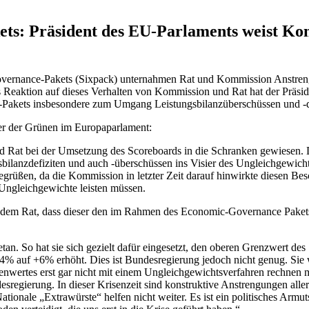
s: Präsident des EU-Parlaments weist Kom
Governance-Pakets (Sixpack) unternahmen Rat und Kommission Anstren
Reaktion auf dieses Verhalten von Kommission und Rat hat der Präsid
akets insbesondere zum Umgang Leistungsbilanzüberschüssen und -de
cher der Grünen im Europaparlament:
d Rat bei der Umsetzung des Scoreboards in die Schranken gewiesen. 
sbilanzdefiziten und auch -überschüssen ins Visier des Ungleichgewi
 begrüßen, da die Kommission in letzter Zeit darauf hinwirkte diesen 
 Ungleichgewichte leisten müssen.
er dem Rat, dass dieser den im Rahmen des Economic-Governance Pake
etan. So hat sie sich gezielt dafür eingesetzt, den oberen Grenzwert de
% auf +6% erhöht. Dies ist Bundesregierung jedoch nicht genug. Sie 
nwertes erst gar nicht mit einem Ungleichgewichtsverfahren rechnen
desregierung. In dieser Krisenzeit sind konstruktive Anstrengungen all
ionale „Extrawürste“ helfen nicht weiter. Es ist ein politisches Armu