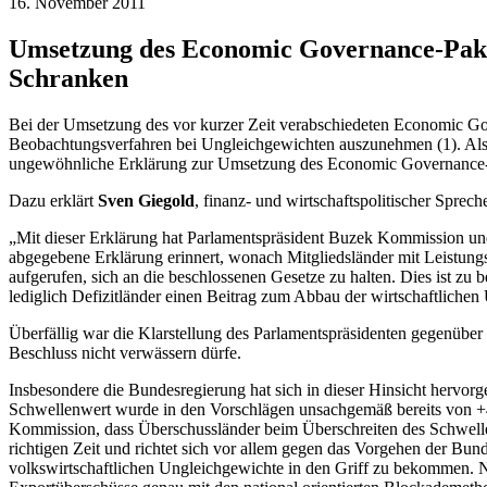
16. November 2011
Umsetzung des Economic Governance-Paket
Schranken
Bei der Umsetzung des vor kurzer Zeit verabschiedeten Economic 
Beobachtungsverfahren bei Ungleichgewichten auszunehmen (1). Als 
ungewöhnliche Erklärung zur Umsetzung des Economic Governance-P
Dazu erklärt
Sven Giegold
, finanz- und wirtschaftspolitischer Spre
„Mit dieser Erklärung hat Parlamentspräsident Buzek Kommission un
abgegebene Erklärung erinnert, wonach Mitgliedsländer mit Leistung
aufgerufen, sich an die beschlossenen Gesetze zu halten. Dies ist zu
lediglich Defizitländer einen Beitrag zum Abbau der wirtschaftlichen
Überfällig war die Klarstellung des Parlamentspräsidenten gegenüb
Beschluss nicht verwässern dürfe.
Insbesondere die Bundesregierung hat sich in dieser Hinsicht hervorg
Schwellenwert wurde in den Vorschlägen unsachgemäß bereits von +4
Kommission, dass Überschussländer beim Überschreiten des Schwelle
richtigen Zeit und richtet sich vor allem gegen das Vorgehen der Bun
volkswirtschaftlichen Ungleichgewichte in den Griff zu bekommen. Nat