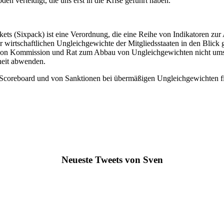
n verteidigt, die uns erst in die Krise geführt haben.“
ts (Sixpack) ist eine Verordnung, die eine Reihe von Indikatoren zur 
er wirtschaftlichen Ungleichgewichte der Mitgliedsstaaten in den Bli
 von Kommission und Rat zum Abbau von Ungleichgewichten nicht ums
heit abwenden.
 Scoreboard und von Sanktionen bei übermäßigen Ungleichgewichten fi
Neueste Tweets von Sven