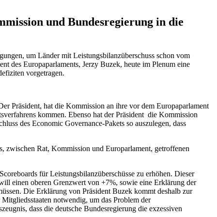
mission und Bundesregierung in die
gungen, um Länder mit Leistungsbilanzüberschuss schon vom
ent des Europaparlaments, Jerzy Buzek, heute im Plenum eine
fiziten vorgetragen.
Der Präsident, hat die Kommission an ihre vor dem Europaparlament
chtsverfahrens kommen. Ebenso hat der Präsident die Kommission
Beschluss des Economic Governance-Pakets so auszulegen, dass
ts, zwischen Rat, Kommission und Europarlament, getroffenen
s Scoreboards für Leistungsbilanzüberschüsse zu erhöhen. Dieser
will einen oberen Grenzwert von +7%, sowie eine Erklärung der
 müssen. Die Erklärung von Präsident Buzek kommt deshalb zur
er Mitgliedsstaaten notwendig, um das Problem der
tszeugnis, dass die deutsche Bundesregierung die exzessiven