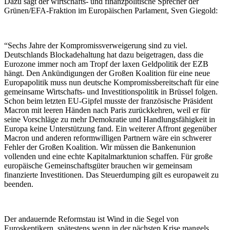
Dazu sagt der wirtschafts- und finanzpolitische Sprecher der
Grünen/EFA-Fraktion im Europäischen Parlament, Sven Giegold:
“Sechs Jahre der Kompromissverweigerung sind zu viel.
Deutschlands Blockadehaltung hat dazu beigetragen, dass die
Eurozone immer noch am Tropf der laxen Geldpolitik der EZB
hängt. Den Ankündigungen der Großen Koalition für eine neue
Europapolitik muss nun deutsche Kompromissbereitschaft für eine
gemeinsame Wirtschafts- und Investitionspolitik in Brüssel folgen.
Schon beim letzten EU-Gipfel musste der französische Präsident
Macron mit leeren Händen nach Paris zurückkehren, weil er für
seine Vorschläge zu mehr Demokratie und Handlungsfähigkeit in
Europa keine Unterstützung fand. Ein weiterer Affront gegenüber
Macron und anderen reformwilligen Partnern wäre ein schwerer
Fehler der Großen Koalition. Wir müssen die Bankenunion
vollenden und eine echte Kapitalmarktunion schaffen. Für große
europäische Gemeinschaftsgüter brauchen wir gemeinsam
finanzierte Investitionen. Das Steuerdumping gilt es europaweit zu
beenden.
Der andauernde Reformstau ist Wind in die Segel von
Euroskeptikern, spätestens wenn in der nächsten Krise mangels