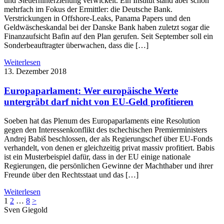
und Steuerhinterziehung verwickelt. Ein Institut stand aber schon
mehrfach im Fokus der Ermittler: die Deutsche Bank.
Verstrickungen in Offshore-Leaks, Panama Papers und den
Geldwäscheskandal bei der Danske Bank haben zuletzt sogar die
Finanzaufsicht Bafin auf den Plan gerufen. Seit September soll ein
Sonderbeauftragter überwachen, dass die […]
Weiterlesen
13. Dezember 2018
Europaparlament: Wer europäische Werte
untergräbt darf nicht von EU-Geld profitieren
Soeben hat das Plenum des Europaparlaments eine Resolution
gegen den Interessenkonflikt des tschechischen Premierministers
Andrej Babiš beschlossen, der als Regierungschef über EU-Fonds
verhandelt, von denen er gleichzeitig privat massiv profitiert. Babis
ist ein Musterbeispiel dafür, dass in der EU einige nationale
Regierungen, die persönlichen Gewinne der Machthaber und ihrer
Freunde über den Rechtsstaat und das […]
Weiterlesen
1
2
…
8
>
Sven
Giegold