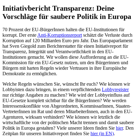
Initiativbericht Transparenz: Deine
Vorschläge für saubere Politik in Europa
70 Prozent der EU-BürgerInnen halten die EU-Institutionen für
korrupt. Der erste
Anti-Korruptionsreport
schätzt die Verluste durch
Korruption auf 120 Milliarden Euro pro Jahr. Das Europaparlament
hat Sven Giegold zum Berichterstatter für einen Initiativreport für
Transparenz, Integrität und Verantwortlichkeit in den EU-
Institutionen gemacht. Wir wollen diese Aufforderung an die EU-
Kommission für ein EU-Gesetz nutzen, um den Bürgerinnen und
Bürgern mit harten Regeln wieder Vertrauen in ihre Europäische
Demokratie zu ermöglichen.
Welche Regeln wünschen Sie, wünscht Ihr euch? Wie können wir
Lobbyisten dazu bringen, in einem verpflichtenden
Lobbyregister
nur richtige Angaben zu machen? Wie wird der Lobbyeinfluss auf
EU-Gesetze komplett sichtbar für die BürgerInnen? Wie werden
Interessenskonflikte von Abgeordneten, KommissarInnen, Staaten-
VertreterInnen im Rat und deren MitarbeiterInnen, auch in den EU-
Agenturen, wirksam verhindert? Wie können wir letztlich die
wirtschaftliche von der politischen Macht trennen und damit saubere
Politik in Europa gestalten? Viele unserer Ideen finden Sie
hier
. Den
Zeitplan für unseren Initiativreport finden Sie
hier (in EN)
.