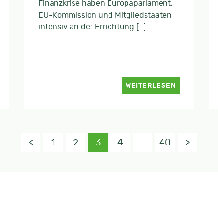
Finanzkrise haben Europaparlament,
EU-Kommission und Mitgliedstaaten
intensiv an der Errichtung […]
WEITERLESEN
<
1
2
3
4
…
40
>