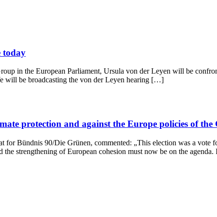
e today
 Group in the European Parliament, Ursula von der Leyen will be confront
We will be broadcasting the von der Leyen hearing […]
limate protection and against the Europe policies of 
t for Bündnis 90/Die Grünen, commented: „This election was a vote for 
nd the strengthening of European cohesion must now be on the agenda. 